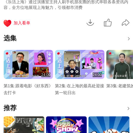
《乐活上海》通过演播室主持人刷手机朋友圈的形式串联各条资讯内
容，全方位地展现上海魅力，引领都市消费
加入看单
选集
24:00
24:00
第1集
:
跟着电影《好东西》
第2集
:
在上海的最高处迎接
第3集
:
老建筑
去打卡
第一轮日出
推荐